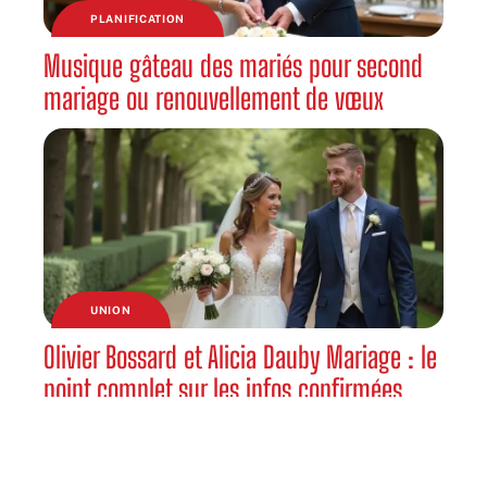
PLANIFICATION
Musique gâteau des mariés pour second
mariage ou renouvellement de vœux
UNION
Olivier Bossard et Alicia Dauby Mariage : le
point complet sur les infos confirmées