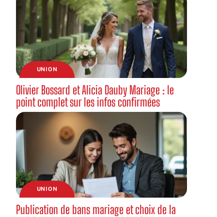
UNION
Olivier Bossard et Alicia Dauby Mariage : le
point complet sur les infos confirmées
UNION
Publication de bans mariage et choix de la