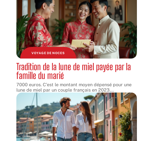
VOYAGE DE NOCES
Tradition de la lune de miel payée par la
famille du marié
7000 euros. C'est le montant moyen dépensé pour une
lune de miel par un couple français en 2023.
…