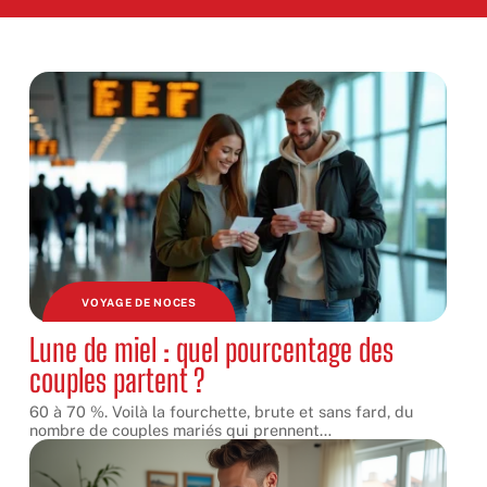
VOYAGE DE NOCES
Lune de miel : quel pourcentage des
couples partent ?
60 à 70 %. Voilà la fourchette, brute et sans fard, du
nombre de couples mariés qui prennent
…