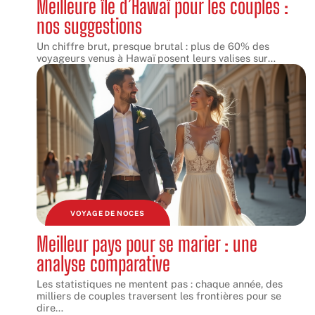
Meilleure île d’Hawaï pour les couples :
nos suggestions
Un chiffre brut, presque brutal : plus de 60% des
voyageurs venus à Hawaï posent leurs valises sur
…
VOYAGE DE NOCES
Meilleur pays pour se marier : une
analyse comparative
Les statistiques ne mentent pas : chaque année, des
milliers de couples traversent les frontières pour se
dire
…