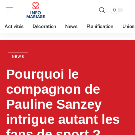
Activités
Décoration
News
Planification
Union
NEWS
Pourquoi le
compagnon de
Pauline Sanzey
intrigue autant les
fans de sport ?