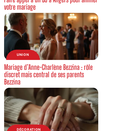
votre mariage
UNION
Mariage d’Anne-Charlène Bezzina : rôle
discret mais central de ses parents
Bezzina
DÉCORATION