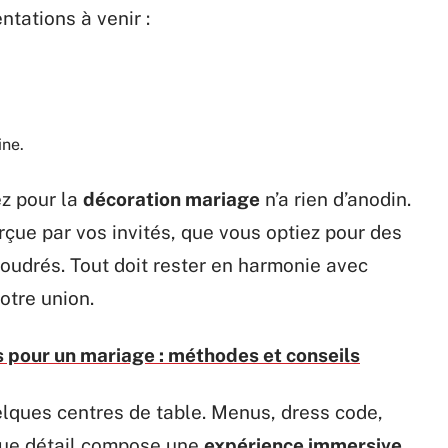
entations à venir :
,
ine.
z pour la
décoration mariage
n’a rien d’anodin.
erçue par vos invités, que vous optiez pour des
oudrés. Tout doit rester en harmonie avec
votre union.
s pour un mariage : méthodes et conseils
lques centres de table. Menus, dress code,
aque détail compose une
expérience immersive
.