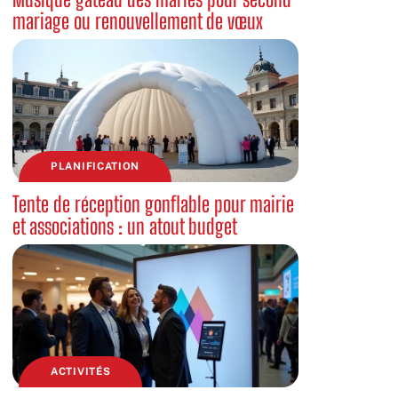
mariage ou renouvellement de vœux
PLANIFICATION
Tente de réception gonflable pour mairie
et associations : un atout budget
ACTIVITÉS