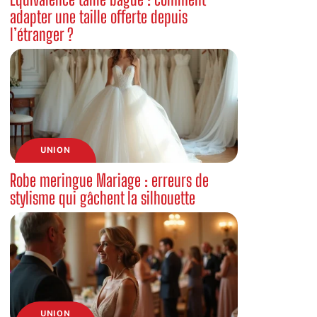
adapter une taille offerte depuis
l’étranger ?
UNION
Robe meringue Mariage : erreurs de
stylisme qui gâchent la silhouette
UNION