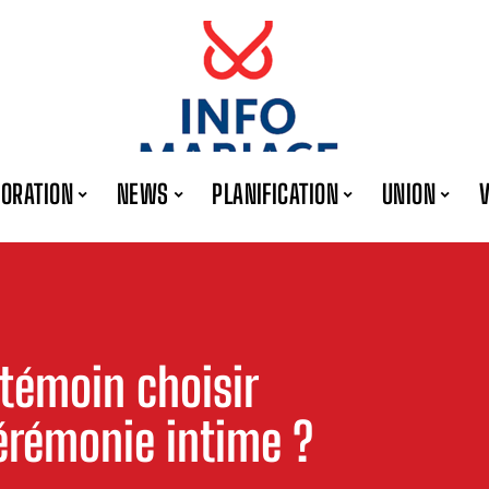
ORATION
NEWS
PLANIFICATION
UNION
témoin choisir
érémonie intime ?