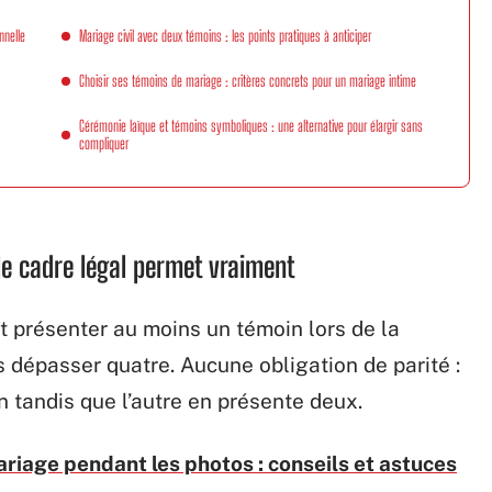
nnelle
Mariage civil avec deux témoins : les points pratiques à anticiper
Choisir ses témoins de mariage : critères concrets pour un mariage intime
Cérémonie laïque et témoins symboliques : une alternative pour élargir sans
compliquer
le cadre légal permet vraiment
t présenter au moins un témoin lors de la
as dépasser quatre. Aucune obligation de parité :
n tandis que l’autre en présente deux.
ariage pendant les photos : conseils et astuces