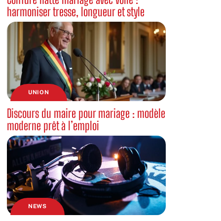
harmoniser tresse, longueur et style
UNION
Discours du maire pour mariage : modèle
moderne prêt à l’emploi
NEWS