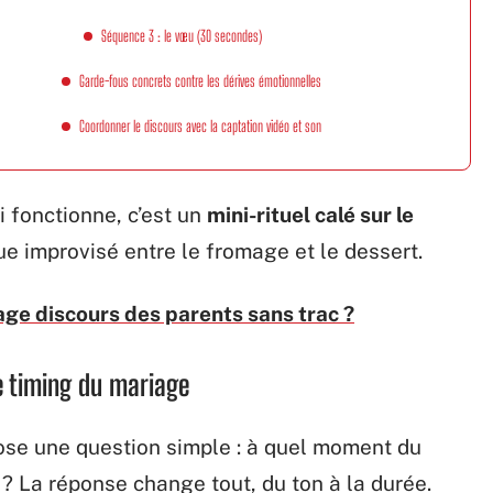
Séquence 3 : le vœu (30 secondes)
Garde-fous concrets contre les dérives émotionnelles
Coordonner le discours avec la captation vidéo et son
 fonctionne, c’est un
mini-rituel calé sur le
e improvisé entre le fromage et le dessert.
ge discours des parents sans trac ?
e timing du mariage
pose une question simple : à quel moment du
 ? La réponse change tout, du ton à la durée.