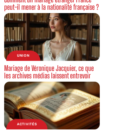
peut-il mener à la nationalité française ?
UNION
Mariage de Véronique Jacquier, ce que
les archives médias laissent entrevoir
ACTIVITÉS