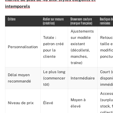
intemporels
Critère
Atelier sur mesure
Showroom couture
Boutique d
(créatrice)
(marque française)
remisées
Ajustements
Totale :
sur modèle
Retouc
patron créé
existant
taille e
Personnalisation
pour la
(décolleté,
modifi
cliente
manches,
ponctu
traîne)
Le plus long
Court (
Délai moyen
(commencer
Intermédiaire
dispon
recommandé
tôt)
immédi
Access
Moyen à
(surpl
Niveau de prix
Élevé
élevé
stock, 
collect