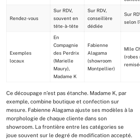
Sur RDV,
Sur RDV,
Sur RD
Rendez-vous
souvent en
conseillère
selon l
tête-à-tête
dédiée
En
Compagnie
Fabienne
Mlle Ch
Exemples
des Perdrix
Alagama
(robes
locaux
(Marielle
(showroom
remisé
Maury),
Montpellier)
Madame K
Ce découpage n’est pas étanche. Madame K, par
exemple, combine boutique et confection sur
mesure. Fabienne Alagama ajuste ses modèles à la
morphologie de chaque cliente dans son
showroom. La frontière entre les catégories se
joue souvent sur le degré de modification accepté.